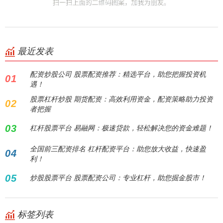
最近发表
配资炒股公司 股票配资推荐：精选平台，助您把握投资机
01
遇！
股票杠杆炒股 期货配资：高效利用资金，配资策略助力投资
02
者把握
03
杠杆股票平台 易融网：极速贷款，轻松解决您的资金难题！
全国前三配资排名 杠杆配资平台：助您放大收益，快速盈
04
利！
05
炒股股票平台 股票配资公司：专业杠杆，助您掘金股市！
标签列表