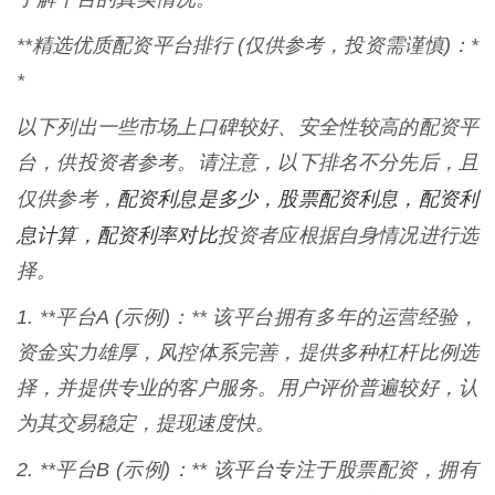
**精选优质配资平台排行 (仅供参考，投资需谨慎)：*
*
以下列出一些市场上口碑较好、安全性较高的配资平
台，供投资者参考。请注意，以下排名不分先后，且
配资利息是多少，股票配资利息，配资利
仅供参考，
息计算，配资利率对比
投资者应根据自身情况进行选
择。
1. **平台A (示例)：** 该平台拥有多年的运营经验，
资金实力雄厚，风控体系完善，提供多种杠杆比例选
择，并提供专业的客户服务。用户评价普遍较好，认
为其交易稳定，提现速度快。
2. **平台B (示例)：** 该平台专注于股票配资，拥有