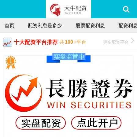
首页
配资利息是多少
股票配资利息
配资利
十大配资平台推荐
更多配资平台
共
100
+平台