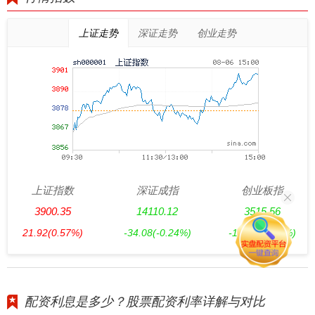
上证走势
深证走势
创业走势
上证指数
深证成指
创业板指
3900.35
14110.12
3515.56
21.92
(0.57%)
-34.08
(-0.24%)
-19.58
(-0.55%)
配资利息是多少？股票配资利率详解与对比