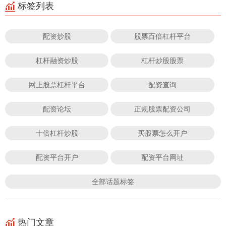
标签列表
配资炒股
股票百倍杠杆平台
杠杆融资炒股
杠杆炒股股票
网上股票杠杆平台
配资查询
配资论坛
正规股票配资公司
十倍杠杆炒股
买股票怎么开户
配资平台开户
配资平台网址
全部话题标签
热门文章