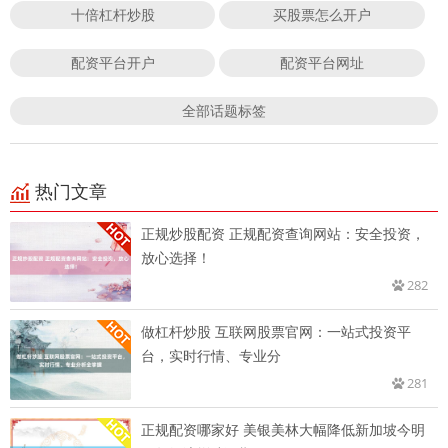
十倍杠杆炒股
买股票怎么开户
配资平台开户
配资平台网址
全部话题标签
热门文章
正规炒股配资 正规配资查询网站：安全投资，
放心选择！
282
做杠杆炒股 互联网股票官网：一站式投资平
台，实时行情、专业分
281
正规配资哪家好 美银美林大幅降低新加坡今明